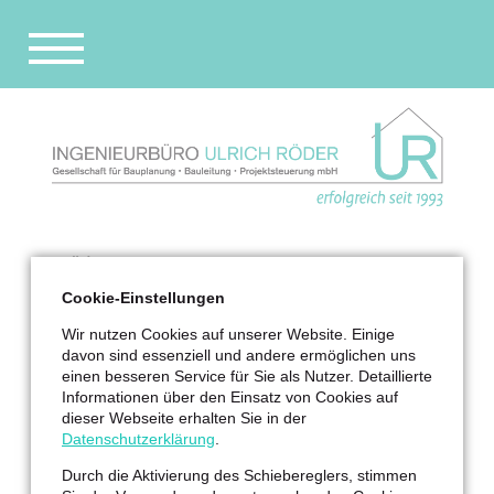
Navigation
überspringen
STARTSEITE
UNTERNEHMEN
REFERENZEN
IB Röder
PARTNER
Referenzen
Cookie-Einstellungen
STELLENANGEBOT
Wohnungsbau
Wir nutzen Cookies auf unserer Website. Einige
Ammonstraße 68 in Dresden
KONTAKT
davon sind essenziell und andere ermöglichen uns
einen besseren Service für Sie als Nutzer. Detaillierte
Informationen über den Einsatz von Cookies auf
2020–2022
dieser Webseite erhalten Sie in der
Ammonstraße 68 in Dresden
Datenschutzerklärung
.
Neubau Wohnhaus – SWG Dresden eG
Durch die Aktivierung des Schiebereglers, stimmen
Leistungsumfang: Generalplaner LP 2–8