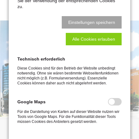
Sie der Verwendung der entsprechenden Cookies
Baukosten: ca. 8,1 Mio. EUR
zu.
Einstellungen speichern
Alle Cookies erlauben
Technisch erforderlich
Diese Cookies sind für den Betrieb der Website unbedingt
notwendig. Ohne sie wären bestimmte Webseitenfunktionen
nicht möglich (z.B. Formularversendung). Essenzielle
Cookies können daher auch nicht abgelehnt werden.
Google Maps
Für die Darstellung von Karten auf dieser Website nutzen wir
Tools von Google Maps. Für die Funktionalität dieser Tools
müssen Cookies des Anbieters gesetzt werden.
INGENIEURBÜRO ULRICH RÖDER Gesellschaft für