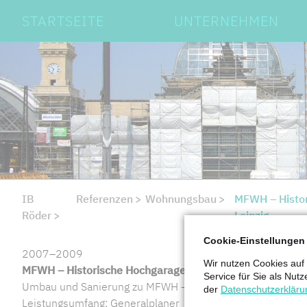
Navigation
STARTSEITE
UNTERNEHMEN
überspringen
IB
Referenzen
Wohnungsbau
MFWH – Histor
Röder
Leipzig
Cookie-Einstellungen
2007–2009
Wir nutzen Cookies auf
MFWH – Historische Hochgarage in Leipzig
Service für Sie als Nutz
Umbau und Sanierung zu MFWH – Residenz Jahnallee Lei
der
Datenschutzerkläru
Leistungsumfang: Generalplaner