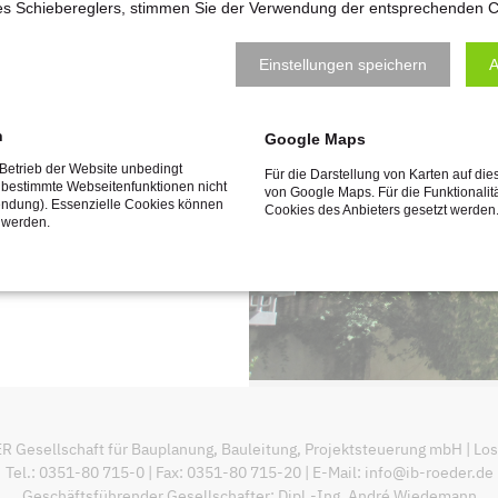
des Schiebereglers, stimmen Sie der Verwendung der entsprechenden C
Einstellungen speichern
A
h
Google Maps
 Betrieb der Website unbedingt
Für die Darstellung von Karten auf die
 bestimmte Webseitenfunktionen nicht
von Google Maps. Für die Funktionalit
endung). Essenzielle Cookies können
Cookies des Anbieters gesetzt werden
 werden.
sellschaft für Bauplanung, Bauleitung, Projektsteuerung mbH | Losch
Tel.: 0351-80 715-0 | Fax: 0351-80 715-20 | E-Mail:
info@ib-roeder.de
Geschäftsführender Gesellschafter: Dipl.-Ing. André Wiedemann