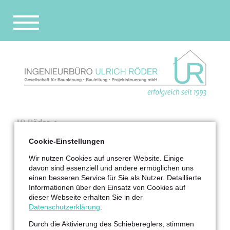
Navigation
überspringen
STARTSEITE
UNTERNEHMEN
REFERENZEN
IB Röder
PARTNER
Referenzen
Cookie-Einstellungen
STELLENANGEBOT
Krankenhaus- und Sozialbauten
Wir nutzen Cookies auf unserer Website. Einige
Neubau Altenzentrum in Thum
KONTAKT
davon sind essenziell und andere ermöglichen uns
einen besseren Service für Sie als Nutzer. Detaillierte
2014–2016
Informationen über den Einsatz von Cookies auf
dieser Webseite erhalten Sie in der
Neubau Altenzentrum in Thum mit Altenpflegeheim
Datenschutzerklärung
.
und Sozialstation
Durch die Aktivierung des Schiebereglers, stimmen
DRK AHZ Erzgebirge GmbH