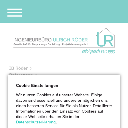
Navigation
überspringen
STARTSEITE
UNTERNEHMEN
REFERENZEN
IB Röder
PARTNER
Referenzen
STELLENANGEBOT
Bildungsbauten, Schulen und Kitas
Cookie-Einstellungen
Schule für Körperbehinderte, Fischhausstr. 12 in
KONTAKT
Wir nutzen Cookies auf unserer Website. Einige
Dresden
davon sind essenziell und andere ermöglichen uns
einen besseren Service für Sie als Nutzer. Detaillierte
2003–2004
Informationen über den Einsatz von Cookies auf
dieser Webseite erhalten Sie in der
Schule für Körperbehinderte, Fischhausstr. 12 in
Datenschutzerklärung
.
Dresden